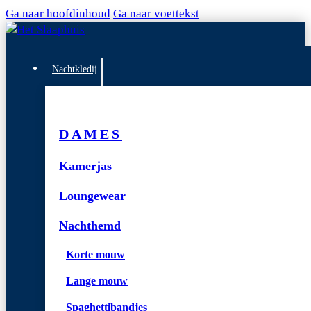
Ga naar hoofdinhoud
Ga naar voettekst
Nachtkledij
DAMES
Kamerjas
Loungewear
Nachthemd
Korte mouw
Lange mouw
Spaghettibandjes