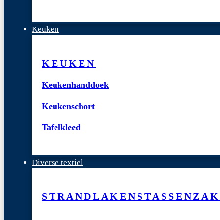
Keuken
KEUKEN
Keukenhanddoek
Keukenschort
Tafelkleed
Diverse textiel
STRANDLAKENS
TASSEN
ZAK