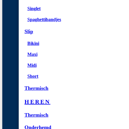
Singlet
Spaghettibandjes
Slip
Bikini
Maxi
Midi
Short
Thermisch
HEREN
Thermisch
Onderhemd