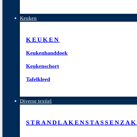
Keuken
KEUKEN
Keukenhanddoek
Keukenschort
Tafelkleed
Diverse textiel
STRANDLAKENS
TASSEN
ZAK