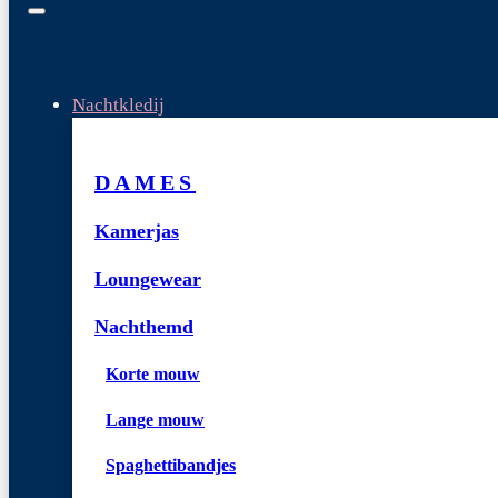
Nachtkledij
DAMES
Kamerjas
Loungewear
Nachthemd
Korte mouw
Lange mouw
Spaghettibandjes