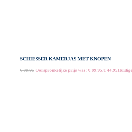
SCHIESSER KAMERJAS MET KNOPEN
€
89.95
Oorspronkelijke prijs was: € 89.95.
€
44.95
Huidige