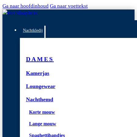
Ga naar hoofdinhoud
Ga naar voettekst
Nachtkledij
DAMES
Kamerjas
Loungewear
Nachthemd
Korte mouw
Lange mouw
Spaghettibandjes