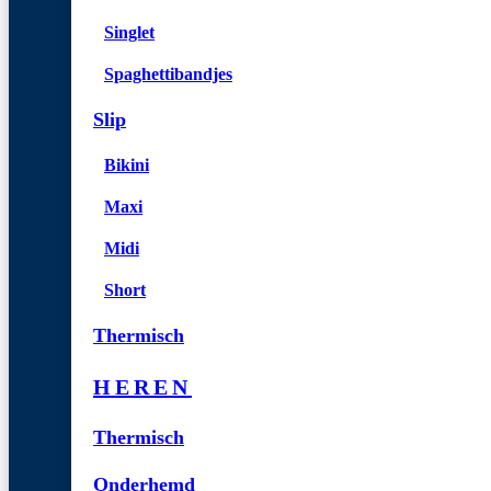
Singlet
Spaghettibandjes
Slip
Bikini
Maxi
Midi
Short
Thermisch
HEREN
Thermisch
Onderhemd