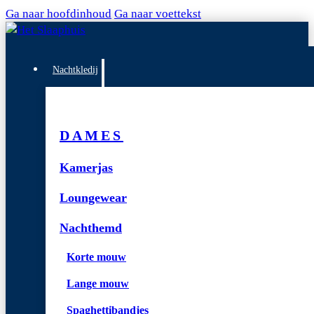
Ga naar hoofdinhoud
Ga naar voettekst
Nachtkledij
DAMES
Kamerjas
Loungewear
Nachthemd
Korte mouw
Lange mouw
Spaghettibandjes