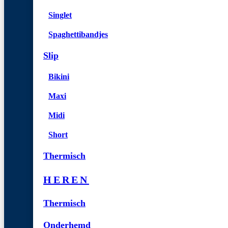
Singlet
Spaghettibandjes
Slip
Bikini
Maxi
Midi
Short
Thermisch
HEREN
Thermisch
Onderhemd