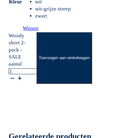
Kleur
wit
wit-grijze streep
zwart
Wissen
Woody
short 2-
pack -
SALE
Toevoegen aan winkelwagen
aantal
Gerelateerde producten