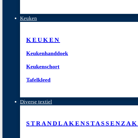
Keuken
KEUKEN
Keukenhanddoek
Keukenschort
Tafelkleed
Diverse textiel
STRANDLAKENS
TASSEN
ZAK