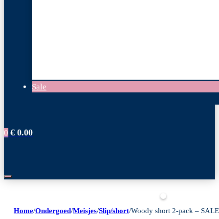
Sale
€
0.00
0
Home
/
Ondergoed
/
Meisjes
/
Slip/short
/
Woody short 2-pack – SALE