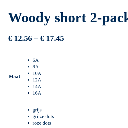
Woody short 2-pac
€
12.56
–
€
17.45
6A
8A
10A
Maat
12A
14A
16A
grijs
grijze dots
roze dots