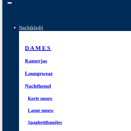
Nachtkledij
DAMES
Kamerjas
Loungewear
Nachthemd
Korte mouw
Lange mouw
Spaghettibandjes