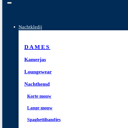
Nachtkledij
DAMES
Kamerjas
Loungewear
Nachthemd
Korte mouw
Lange mouw
Spaghettibandjes