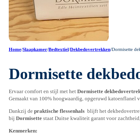
Home
/
Slaapkamer
/
Bedtextiel
/
Dekbedovertrekken
/
Dormisette dek
Dormisette dekbedov
Ervaar comfort en stijl met het
Dormisette dekbedovertrek
Gemaakt van 100% hoogwaardig, opgeruwd katoenflanel voe
Dankzij de
praktische flessenhals
blijft het dekbedovertre
bij
Dormisette
staat Duitse kwaliteit garant voor zachtheid
Kenmerken: