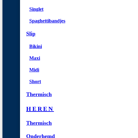
Singlet
Spaghettibandjes
Slip
Bikini
Maxi
Midi
Short
Thermisch
HEREN
Thermisch
Onderhemd