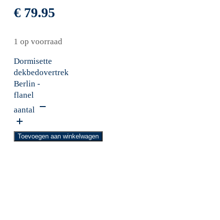
€
79.95
1 op voorraad
Dormisette
dekbedovertrek
Berlin -
flanel
aantal
Toevoegen aan winkelwagen