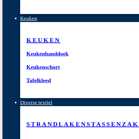
Keuken
KEUKEN
Keukenhanddoek
Keukenschort
Tafelkleed
Diverse textiel
STRANDLAKENS
TASSEN
ZAK