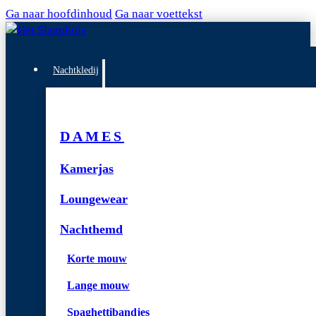
Ga naar hoofdinhoud
Ga naar voettekst
Nachtkledij
DAMES
Kamerjas
Loungewear
Nachthemd
Korte mouw
Lange mouw
Spaghettibandjes