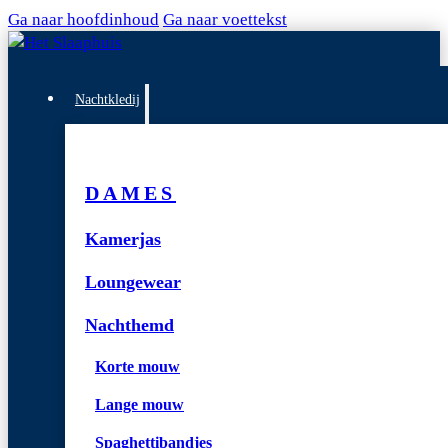
Ga naar hoofdinhoud
Ga naar voettekst
Nachtkledij
DAMES
Kamerjas
Loungewear
Nachthemd
Korte mouw
Lange mouw
Spaghettibandjes