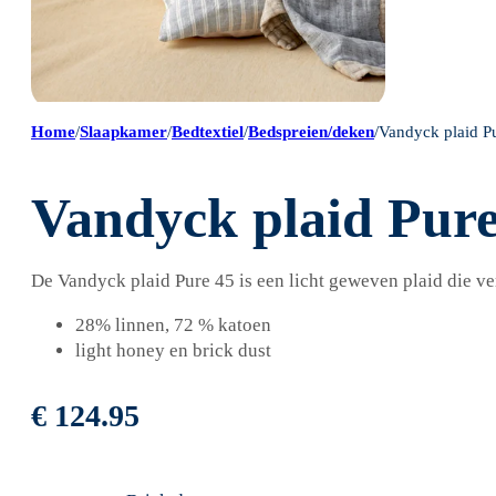
Home
/
Slaapkamer
/
Bedtextiel
/
Bedspreien/deken
/
Vandyck plaid P
Vandyck plaid Pure
De Vandyck plaid Pure 45 is een licht geweven plaid die ve
28% linnen, 72 % katoen
light honey en brick dust
€
124.95