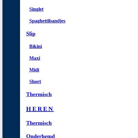
Singlet
Spaghettibandjes
Slip
Bikini
Maxi
Midi
Short
Thermisch
HEREN
Thermisch
Onderhemd