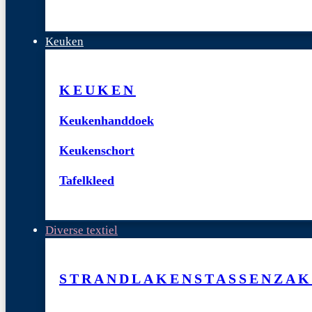
Keuken
KEUKEN
Keukenhanddoek
Keukenschort
Tafelkleed
Diverse textiel
STRANDLAKENS
TASSEN
ZAK