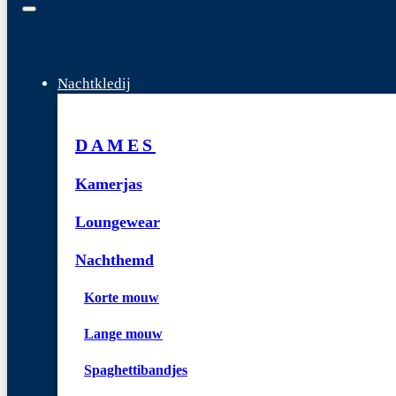
Nachtkledij
DAMES
Kamerjas
Loungewear
Nachthemd
Korte mouw
Lange mouw
Spaghettibandjes